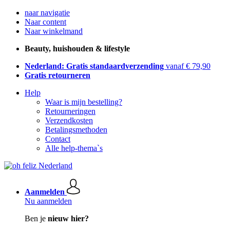
naar navigatie
Naar content
Naar winkelmand
Beauty, huishouden & lifestyle
Nederland: Gratis standaardverzending
vanaf € 79,90
Gratis retourneren
Help
Waar is mijn bestelling?
Retourneringen
Verzendkosten
Betalingsmethoden
Contact
Alle help-thema`s
Aanmelden
Nu aanmelden
Ben je
nieuw hier?