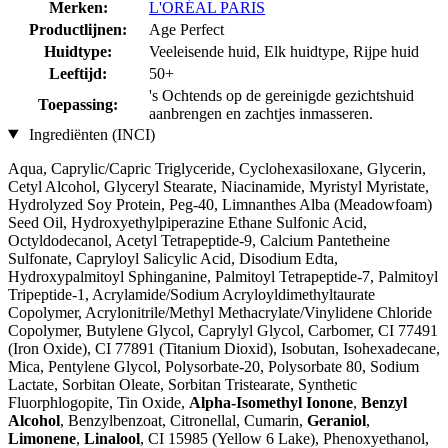
Merken:
L'ORÉAL PARIS
Productlijnen:
Age Perfect
Huidtype:
Veeleisende huid, Elk huidtype, Rijpe huid
Leeftijd:
50+
's Ochtends op de gereinigde gezichtshuid
Toepassing:
aanbrengen en zachtjes inmasseren.
Ingrediënten (INCI)
Aqua, Caprylic/Capric Triglyceride, Cyclohexasiloxane, Glycerin,
Cetyl Alcohol, Glyceryl Stearate, Niacinamide, Myristyl Myristate,
Hydrolyzed Soy Protein, Peg-40, Limnanthes Alba (Meadowfoam)
Seed Oil, Hydroxyethylpiperazine Ethane Sulfonic Acid,
Octyldodecanol, Acetyl Tetrapeptide-9, Calcium Pantetheine
Sulfonate, Capryloyl Salicylic Acid, Disodium Edta,
Hydroxypalmitoyl Sphinganine, Palmitoyl Tetrapeptide-7, Palmitoyl
Tripeptide-1, Acrylamide/Sodium Acryloyldimethyltaurate
Copolymer, Acrylonitrile/Methyl Methacrylate/Vinylidene Chloride
Copolymer, Butylene Glycol, Caprylyl Glycol, Carbomer, CI 77491
(Iron Oxide), CI 77891 (Titanium Dioxid), Isobutan, Isohexadecane,
Mica, Pentylene Glycol, Polysorbate-20, Polysorbate 80, Sodium
Lactate, Sorbitan Oleate, Sorbitan Tristearate, Synthetic
Fluorphlogopite, Tin Oxide,
Alpha-Isomethyl Ionone
,
Benzyl
Alcohol
, Benzylbenzoat, Citronellal, Cumarin,
Geraniol
,
Limonene
,
Linalool
, CI 15985 (Yellow 6 Lake), Phenoxyethanol,