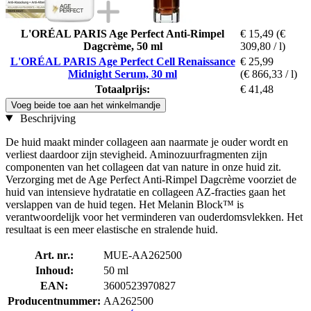
L'ORÉAL PARIS Age Perfect Anti-Rimpel
€ 15,49
(€
Dagcrème, 50 ml
309,80 / l)
L'ORÉAL PARIS Age Perfect Cell Renaissance
€ 25,99
Midnight Serum, 30 ml
(€ 866,33 / l)
Totaalprijs:
€ 41,48
Voeg beide toe aan het winkelmandje
Beschrijving
De huid maakt minder collageen aan naarmate je ouder wordt en
verliest daardoor zijn stevigheid. Aminozuurfragmenten zijn
componenten van het collageen dat van nature in onze huid zit.
Verzorging met de Age Perfect Anti-Rimpel Dagcrème voorziet de
huid van intensieve hydratatie en collageen AZ-fracties gaan het
verslappen van de huid tegen. Het Melanin Block™ is
verantwoordelijk voor het verminderen van ouderdomsvlekken. Het
resultaat is een meer elastische en stralende huid.
Art. nr.:
MUE-AA262500
Inhoud:
50 ml
EAN:
3600523970827
Producentnummer:
AA262500