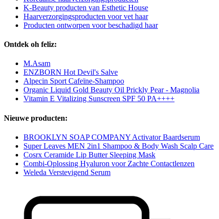
K-Beauty producten van Esthetic House
Haarverzorgingsproducten voor vet haar
Producten ontworpen voor beschadigd haar
Ontdek oh feliz:
M.Asam
ENZBORN Hot Devil's Salve
Alpecin Sport Cafeïne-Shampoo
Organic Liquid Gold Beauty Oil Prickly Pear - Magnolia
Vitamin E Vitalizing Sunscreen SPF 50 PA++++
Nieuwe producten:
BROOKLYN SOAP COMPANY Activator Baardserum
Super Leaves MEN 2in1 Shampoo & Body Wash Scalp Care
Cosrx Ceramide Lip Butter Sleeping Mask
Combi-Oplossing Hyaluron voor Zachte Contactlenzen
Weleda Verstevigend Serum