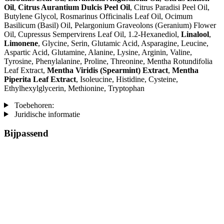
Oil
,
Citrus Aurantium Dulcis Peel Oil
, Citrus Paradisi Peel Oil,
Butylene Glycol, Rosmarinus Officinalis Leaf Oil, Ocimum
Basilicum (Basil) Oil, Pelargonium Graveolons (Geranium) Flower
Oil, Cupressus Sempervirens Leaf Oil, 1.2-Hexanediol,
Linalool
,
Limonene
, Glycine, Serin, Glutamic Acid, Asparagine, Leucine,
Aspartic Acid, Glutamine, Alanine, Lysine, Arginin, Valine,
Tyrosine, Phenylalanine, Proline, Threonine, Mentha Rotundifolia
Leaf Extract,
Mentha Viridis (Spearmint) Extract
,
Mentha
Piperita Leaf Extract
, Isoleucine, Histidine, Cysteine,
Ethylhexylglycerin, Methionine, Tryptophan
Toebehoren:
Juridische informatie
Bijpassend