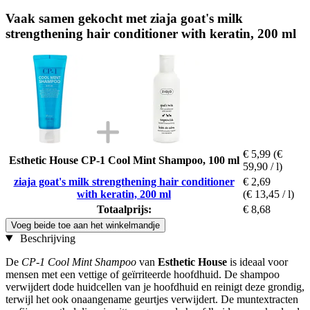
Vaak samen gekocht met ziaja goat's milk
strengthening hair conditioner with keratin, 200 ml
€ 5,99
(€
Esthetic House CP-1 Cool Mint Shampoo, 100 ml
59,90 / l)
ziaja goat's milk strengthening hair conditioner
€ 2,69
with keratin, 200 ml
(€ 13,45 / l)
Totaalprijs:
€ 8,68
Voeg beide toe aan het winkelmandje
Beschrijving
De
CP-1 Cool Mint Shampoo
van
Esthetic House
is ideaal voor
mensen met een vettige of geïrriteerde hoofdhuid. De shampoo
verwijdert dode huidcellen van je hoofdhuid en reinigt deze grondig,
terwijl het ook onaangename geurtjes verwijdert. De muntextracten