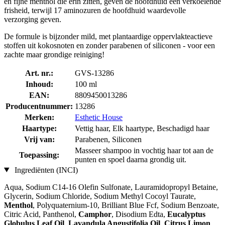
en fijne menthol die erin zitten, geven de hoofdhuid een verkoelende
frisheid, terwijl 17 aminozuren de hoofdhuid waardevolle
verzorging geven.
De formule is bijzonder mild, met plantaardige oppervlakteactieve
stoffen uit kokosnoten en zonder parabenen of siliconen - voor een
zachte maar grondige reiniging!
Art. nr.:
GVS-13286
Inhoud:
100 ml
EAN:
8809450013286
Producentnummer:
13286
Merken:
Esthetic House
Haartype:
Vettig haar, Elk haartype, Beschadigd haar
Vrij van:
Parabenen, Siliconen
Masseer shampoo in vochtig haar tot aan de
Toepassing:
punten en spoel daarna grondig uit.
Ingrediënten (INCI)
Aqua, Sodium C14-16 Olefin Sulfonate, Lauramidopropyl Betaine,
Glycerin, Sodium Chloride, Sodium Methyl Cocoyl Taurate,
Menthol
, Polyquaternium-10, Brilliant Blue Fcf, Sodium Benzoate,
Citric Acid, Panthenol,
Camphor
, Disodium Edta,
Eucalyptus
Globulus Leaf Oil
,
Lavandula Angustifolia Oil
,
Citrus Limon