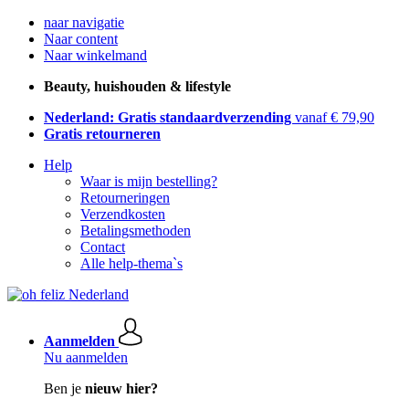
naar navigatie
Naar content
Naar winkelmand
Beauty, huishouden & lifestyle
Nederland: Gratis standaardverzending
vanaf € 79,90
Gratis retourneren
Help
Waar is mijn bestelling?
Retourneringen
Verzendkosten
Betalingsmethoden
Contact
Alle help-thema`s
Aanmelden
Nu aanmelden
Ben je
nieuw hier?