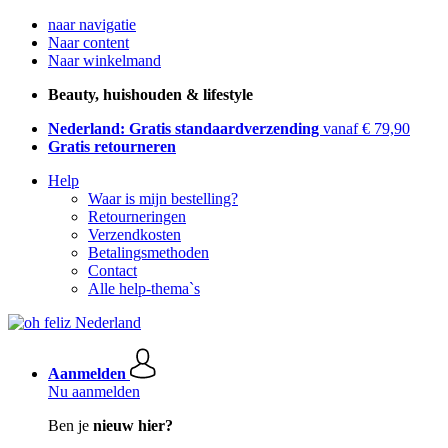
naar navigatie
Naar content
Naar winkelmand
Beauty, huishouden & lifestyle
Nederland: Gratis standaardverzending
vanaf € 79,90
Gratis retourneren
Help
Waar is mijn bestelling?
Retourneringen
Verzendkosten
Betalingsmethoden
Contact
Alle help-thema`s
Aanmelden
Nu aanmelden
Ben je
nieuw hier?