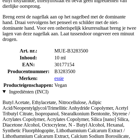
ethyl tosylamide, trifenylfosfaat en bevat geen ingrediënten van
dierlijke oorsprong.
Breng eerst de nagellak aan op het nagelbed met de dominante
hand. Draai vervolgens het penseel en schilder met de niet-
dominante hand. Voor een onberispelijk kleurresultaat breng je twee
lagen van deze nagellak aan. Laat tussendoor ongeveer een minuut
drogen.
Art. nr.:
MUE-B3283500
Inhoud:
10 ml
EAN:
30177154
Producentnummer:
B3283500
Merken:
essie
Producteigenschappen:
Vegan
Ingrediënten (INCI)
Butyl Acetate, Ethylacetate, Nitrocellulose, Adipic
Acid/Neopentylglycol/Trimellitic Anhydride Copolymer, Acetyl
Tributyl Citrate, Isopropanol, Stearalkonium Bentonite, Styrene /
Acrylates Copolymer, Acrylates Copolymer, Silica [nano] Silica,
Diacetone Alcohol, Octocrylene, N - Butyl Alcohol, Hexanal,
Synthetic Fluorphlogopite, Lithothamnium Calcarum Extract /
Lithothamnium Calcarum Extract, Calcium Sodium Borosilicate,