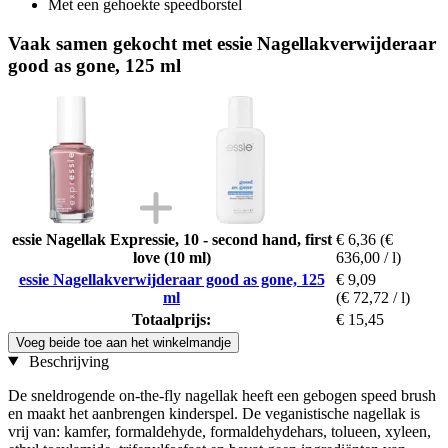
Met een gehoekte speedborstel
Vaak samen gekocht met essie Nagellakverwijderaar
good as gone, 125 ml
essie Nagellak Expressie, 10 - second hand, first
€ 6,36
(€
love (10 ml)
636,00 / l)
essie Nagellakverwijderaar good as gone, 125
€ 9,09
ml
(€ 72,72 / l)
Totaalprijs:
€ 15,45
Voeg beide toe aan het winkelmandje
Beschrijving
De sneldrogende on-the-fly nagellak heeft een gebogen speed brush
en maakt het aanbrengen kinderspel. De veganistische nagellak is
vrij van: kamfer, formaldehyde, formaldehydehars, tolueen, xyleen,