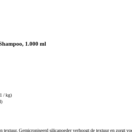
Shampoo, 1.000 ml
1 / kg)
l)
en textuur. Gemicroniseerd silicapoeder verhoogt de textuur en zorgt v