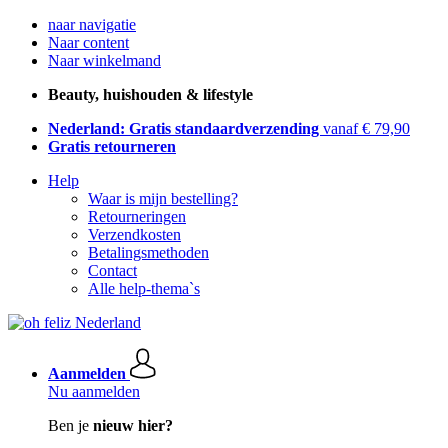
naar navigatie
Naar content
Naar winkelmand
Beauty, huishouden & lifestyle
Nederland: Gratis standaardverzending
vanaf € 79,90
Gratis retourneren
Help
Waar is mijn bestelling?
Retourneringen
Verzendkosten
Betalingsmethoden
Contact
Alle help-thema`s
Aanmelden
Nu aanmelden
Ben je
nieuw hier?