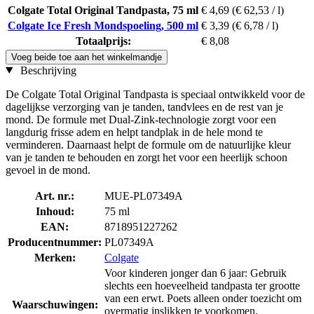
Colgate Total Original Tandpasta, 75 ml
€ 4,69
(€ 62,53 / l)
Colgate Ice Fresh Mondspoeling, 500 ml
€ 3,39
(€ 6,78 / l)
Totaalprijs:
€ 8,08
Voeg beide toe aan het winkelmandje
Beschrijving
De Colgate Total Original Tandpasta is speciaal ontwikkeld voor de
dagelijkse verzorging van je tanden, tandvlees en de rest van je
mond. De formule met Dual-Zink-technologie zorgt voor een
langdurig frisse adem en helpt tandplak in de hele mond te
verminderen. Daarnaast helpt de formule om de natuurlijke kleur
van je tanden te behouden en zorgt het voor een heerlijk schoon
gevoel in de mond.
Art. nr.:
MUE-PL07349A
Inhoud:
75 ml
EAN:
8718951227262
Producentnummer:
PL07349A
Merken:
Colgate
Voor kinderen jonger dan 6 jaar: Gebruik
slechts een hoeveelheid tandpasta ter grootte
van een erwt. Poets alleen onder toezicht om
Waarschuwingen:
overmatig inslikken te voorkomen.