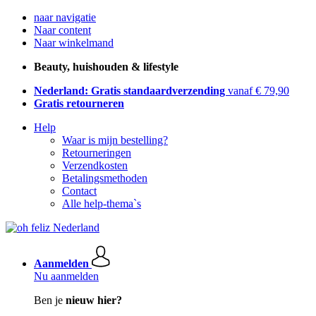
naar navigatie
Naar content
Naar winkelmand
Beauty, huishouden & lifestyle
Nederland: Gratis standaardverzending
vanaf € 79,90
Gratis retourneren
Help
Waar is mijn bestelling?
Retourneringen
Verzendkosten
Betalingsmethoden
Contact
Alle help-thema`s
Aanmelden
Nu aanmelden
Ben je
nieuw hier?