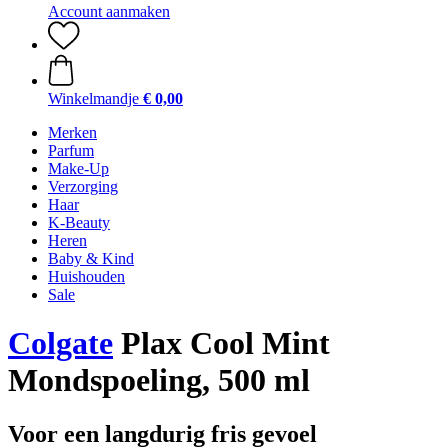
Account aanmaken
Winkelmandje
€ 0,00
Merken
Parfum
Make-Up
Verzorging
Haar
K-Beauty
Heren
Baby & Kind
Huishouden
Sale
Colgate
Plax Cool Mint
Mondspoeling, 500 ml
Voor een langdurig fris gevoel