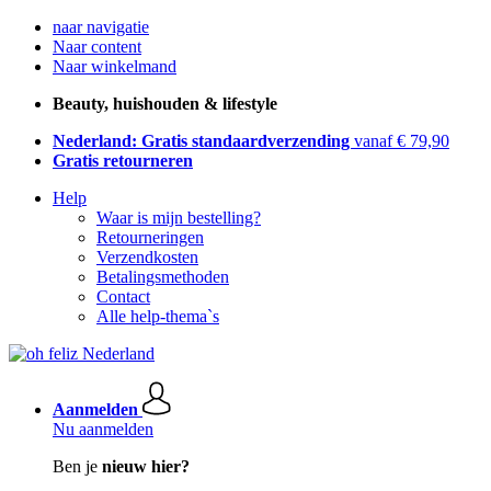
naar navigatie
Naar content
Naar winkelmand
Beauty, huishouden & lifestyle
Nederland: Gratis standaardverzending
vanaf € 79,90
Gratis retourneren
Help
Waar is mijn bestelling?
Retourneringen
Verzendkosten
Betalingsmethoden
Contact
Alle help-thema`s
Aanmelden
Nu aanmelden
Ben je
nieuw hier?