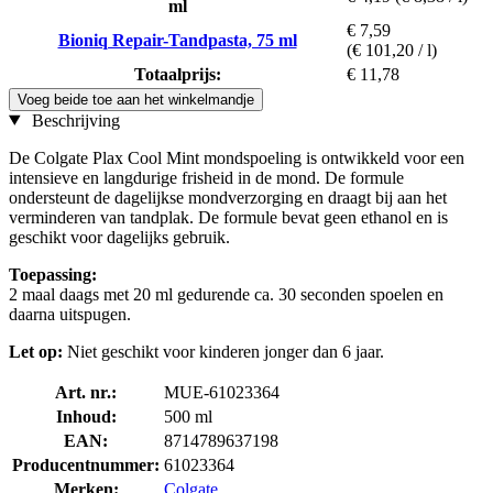
ml
€ 7,59
Bioniq Repair-Tandpasta, 75 ml
(€ 101,20 / l)
Totaalprijs:
€ 11,78
Voeg beide toe aan het winkelmandje
Beschrijving
De Colgate Plax Cool Mint mondspoeling is ontwikkeld voor een
intensieve en langdurige frisheid in de mond. De formule
ondersteunt de dagelijkse mondverzorging en draagt bij aan het
verminderen van tandplak. De formule bevat geen ethanol en is
geschikt voor dagelijks gebruik.
Toepassing:
2 maal daags met 20 ml gedurende ca. 30 seconden spoelen en
daarna uitspugen.
Let op:
Niet geschikt voor kinderen jonger dan 6 jaar.
Art. nr.:
MUE-61023364
Inhoud:
500 ml
EAN:
8714789637198
Producentnummer:
61023364
Merken:
Colgate