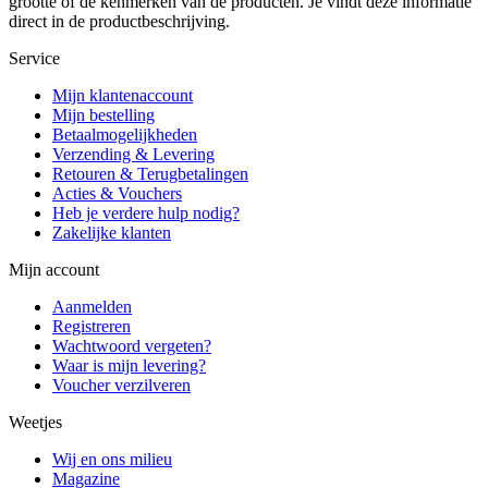
grootte of de kenmerken van de producten. Je vindt deze informatie
direct in de productbeschrijving.
Service
Mijn klantenaccount
Mijn bestelling
Betaalmogelijkheden
Verzending & Levering
Retouren & Terugbetalingen
Acties & Vouchers
Heb je verdere hulp nodig?
Zakelijke klanten
Mijn account
Aanmelden
Registreren
Wachtwoord vergeten?
Waar is mijn levering?
Voucher verzilveren
Weetjes
Wij en ons milieu
Magazine