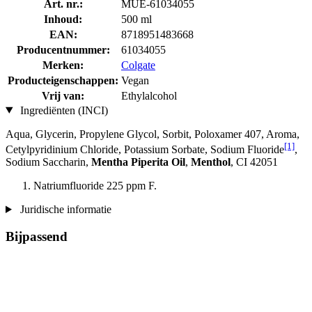
Art. nr.:
MUE-61034055
Inhoud:
500 ml
EAN:
8718951483668
Producentnummer:
61034055
Merken:
Colgate
Producteigenschappen:
Vegan
Vrij van:
Ethylalcohol
Ingrediënten (INCI)
Aqua, Glycerin, Propylene Glycol, Sorbit, Poloxamer 407, Aroma,
[1]
Cetylpyridinium Chloride, Potassium Sorbate, Sodium Fluoride
,
Sodium Saccharin,
Mentha Piperita Oil
,
Menthol
, CI 42051
Natriumfluoride 225 ppm F.
Juridische informatie
Bijpassend