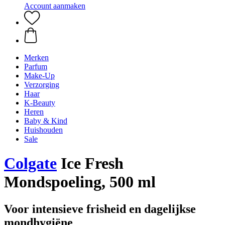
Account aanmaken
Merken
Parfum
Make-Up
Verzorging
Haar
K-Beauty
Heren
Baby & Kind
Huishouden
Sale
Colgate
Ice Fresh
Mondspoeling, 500 ml
Voor intensieve frisheid en dagelijkse
mondhygiëne