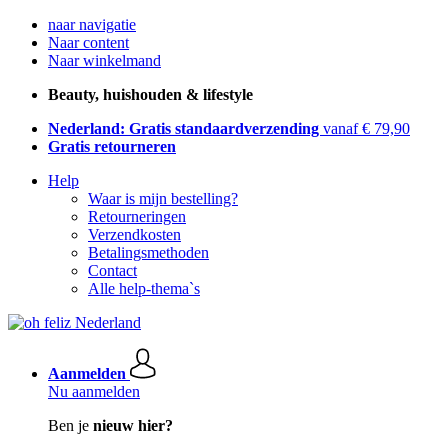
naar navigatie
Naar content
Naar winkelmand
Beauty, huishouden & lifestyle
Nederland: Gratis standaardverzending
vanaf € 79,90
Gratis retourneren
Help
Waar is mijn bestelling?
Retourneringen
Verzendkosten
Betalingsmethoden
Contact
Alle help-thema`s
Aanmelden
Nu aanmelden
Ben je
nieuw hier?