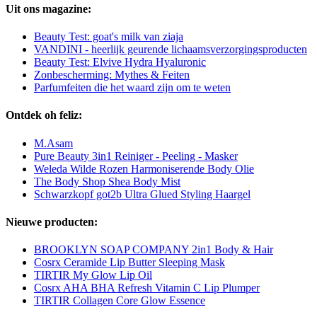
Uit ons magazine:
Beauty Test: goat's milk van ziaja
VANDINI - heerlijk geurende lichaamsverzorgingsproducten
Beauty Test: Elvive Hydra Hyaluronic
Zonbescherming: Mythes & Feiten
Parfumfeiten die het waard zijn om te weten
Ontdek oh feliz:
M.Asam
Pure Beauty 3in1 Reiniger - Peeling - Masker
Weleda Wilde Rozen Harmoniserende Body Olie
The Body Shop Shea Body Mist
Schwarzkopf got2b Ultra Glued Styling Haargel
Nieuwe producten:
BROOKLYN SOAP COMPANY 2in1 Body & Hair
Cosrx Ceramide Lip Butter Sleeping Mask
TIRTIR My Glow Lip Oil
Cosrx AHA BHA Refresh Vitamin C Lip Plumper
TIRTIR Collagen Core Glow Essence